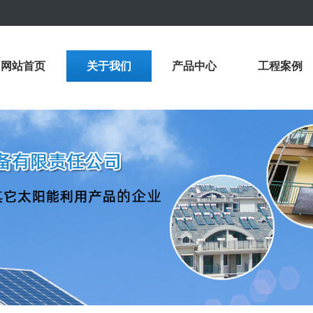
网站首页
关于我们
产品中心
工程案例