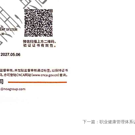
下一篇：职业健康管理体系