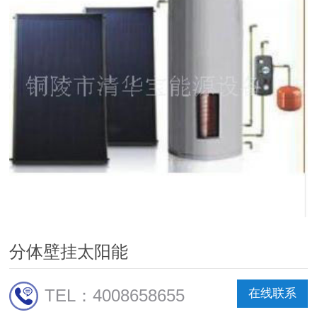
分体壁挂太阳能
TEL：4008658655
在线联系